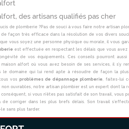
lfort
rt, des artisans qualifiés pas cher
cis de plomberie ?Pas de souci à vous faire notre artisan plom
 de façon très efficace dans la résolution de vos divers sou
, que vous soyez une personne physique ou morale, il vous garant
mberie
est effectuée en respectant les délais que vous avez f
longévité de vos équipements. Ces conseils pourront aussi 
à maison alfort où vous avez besoin de ses services, il s’y r
ns le domaine qui lui rend apte à résoudre de façon la plus
 tous vos
problèmes de dépannage plomberie
, faites-lui
non ouvrables, notre artisan plombier est un expert dont la ré
r conséquent, si vous n’êtes pas satisfait de son travail, vous
de corriger dans les plus brefs délais. Son travail s’effe
le sans plus tarder.
R BOUCHE
DÉGORGEMENT
MENTIONS LEGALES
LFORT