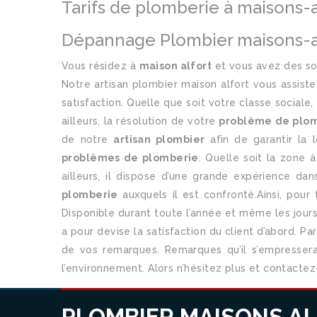
Tarifs de plomberie à maisons-a
Dépannage Plombier maisons-alfo
Vous résidez à
maison alfort
et vous avez des sou
Notre artisan plombier maison alfort vous assiste
satisfaction. Quelle que soit votre classe sociale
ailleurs, la résolution de votre
problème de plo
de notre
artisan plombier
afin de garantir la 
problèmes de plomberie
. Quelle soit la zone 
ailleurs, il dispose d’une grande expérience da
plomberie
auxquels il est confronté.Ainsi, pour
Disponible durant toute l’année et même les jours 
a pour devise la satisfaction du client d’abord. Pa
de vos remarques. Remarques qu’il s’empressera 
l’environnement. Alors n’hésitez plus et contactez-
DEPANNAGE EVIE
PLOMBIER MAISONS A