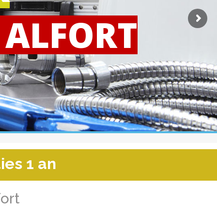
 ALFORT
ies 1 an
ort